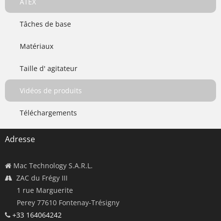
ATEX
Tâches de base
Matériaux
Taille d' agitateur
Vidéos de produits
Téléchargements
Adresse
Mac Technology S.A.R.L.
ZAC du Frégy III
1 rue Marguerite
Perey 77610 Fontenay-Trésigny
+33 164064242