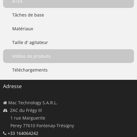
ATEX
Tâches de base
Matériaux
Taille d' agitateur
Vidéos de produits
Téléchargements
Adresse
Mac Technology S.A.R.L.
ZAC du Frégy III
1 rue Marguerite
Perey 77610 Fontenay-Trésigny
+33 164064242