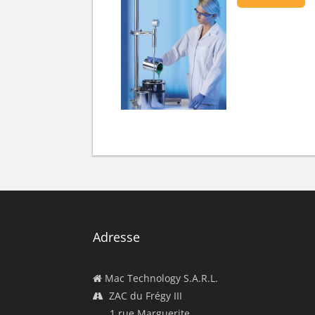
Adresse
Mac Technology S.A.R.L.
ZAC du Frégy III
1 rue Marguerite