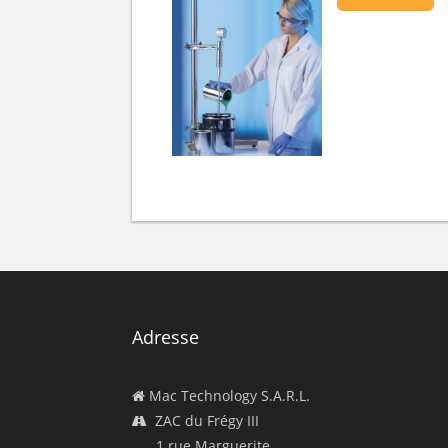
Adresse
Mac Technology S.A.R.L.
ZAC du Frégy III
1 rue Marguerite