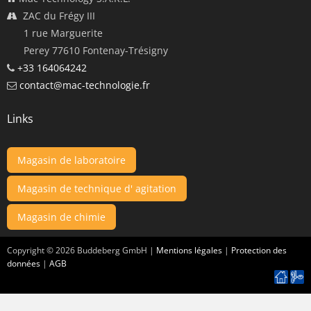
ZAC du Frégy III
1 rue Marguerite
Perey 77610 Fontenay-Trésigny
+33 164064242
contact@mac-technologie.fr
Links
Magasin de laboratoire
Magasin de technique d' agitation
Magasin de chimie
Copyright ©
2026
Buddeberg GmbH |
Mentions légales
|
Protection des
données
|
AGB