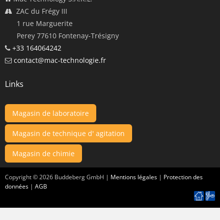
ZAC du Frégy III
1 rue Marguerite
Perey 77610 Fontenay-Trésigny
+33 164064242
contact@mac-technologie.fr
Links
Magasin de laboratoire
Magasin de technique d' agitation
Magasin de chimie
Copyright ©
2026
Buddeberg GmbH |
Mentions légales
|
Protection des
données
|
AGB