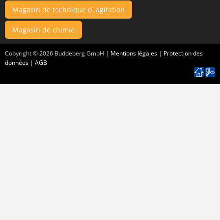
Magasin de technique d' agitation
Magasin de chimie
Copyright ©
2026
Buddeberg GmbH |
Mentions légales
|
Protection des
données
|
AGB