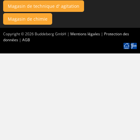
Magasin de technique d' agitation
Magasin de chimie
Copyright ©
2026
Buddeberg GmbH |
Mentions légales
|
Protection des
données
|
AGB