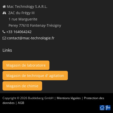
Mac Technology S.A.R.L.
ZAC du Frégy III
1 rue Marguerite
Perey 77610 Fontenay-Trésigny
+33 164064242
contact@mac-technologie.fr
Links
Magasin de laboratoire
Magasin de technique d' agitation
Magasin de chimie
Copyright ©
2026
Buddeberg GmbH |
Mentions légales
|
Protection des
données
|
AGB