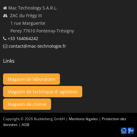
Mac Technology S.A.R.L.
ZAC du Frégy III
1 rue Marguerite
Perey 77610 Fontenay-Trésigny
+33 164064242
contact@mac-technologie.fr
Links
Magasin de laboratoire
Magasin de technique d' agitation
Magasin de chimie
Copyright ©
2026
Buddeberg GmbH |
Mentions légales
|
Protection des
données
|
AGB