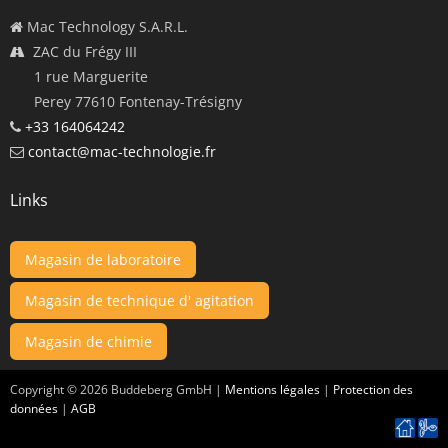
Mac Technology S.A.R.L.
ZAC du Frégy III
1 rue Marguerite
Perey 77610 Fontenay-Trésigny
+33 164064242
contact@mac-technologie.fr
Links
Magasin de laboratoire
Magasin de technique d' agitation
Magasin de chimie
Copyright ©
2026
Buddeberg GmbH |
Mentions légales
|
Protection des
données
|
AGB