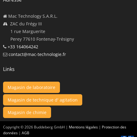
Mac Technology S.A.R.L.
ZAC du Frégy III
1 rue Marguerite
Perey 77610 Fontenay-Trésigny
+33 164064242
contact@mac-technologie.fr
Links
Magasin de laboratoire
Magasin de technique d' agitation
Magasin de chimie
Copyright ©
2026
Buddeberg GmbH |
Mentions légales
|
Protection des
données
|
AGB