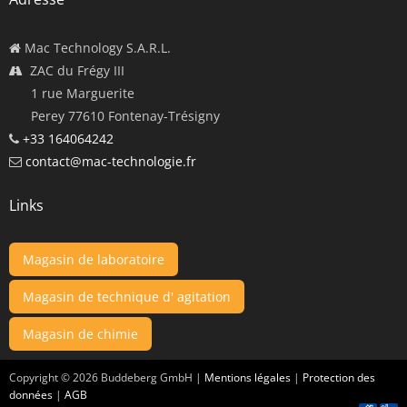
Mac Technology S.A.R.L.
ZAC du Frégy III
1 rue Marguerite
Perey 77610 Fontenay-Trésigny
+33 164064242
contact@mac-technologie.fr
Links
Magasin de laboratoire
Magasin de technique d' agitation
Magasin de chimie
Copyright ©
2026
Buddeberg GmbH |
Mentions légales
|
Protection des
données
|
AGB