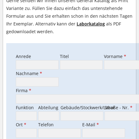
Gerne senden wir Ihnen unseren General Katalog als Print
Variante zu. Füllen Sie dazu einfach das untenstehende
Formular aus und Sie erhalten schon in den nächsten Tagen
Ihr Exemplar. Alternativ kann der
Laborkatalog
als PDF
gedownloadet werden.
Anrede
Titel
Vorname
*
Nachname
*
Firma
*
Funktion
Abteilung
Gebäude/Stockwerk/Labor
Straße - Nr.
*
Ort
*
Telefon
E-Mail
*