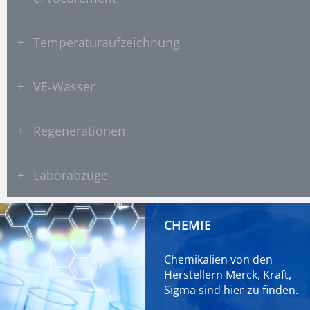
+
Temperaturaufzeichnung
+
VE-Wasser
+
Regenerationen
+
Laborabzüge
CHEMIE
Chemikalien von den
Herstellern Merck, Kraft,
Sigma sind
hier
zu finden.