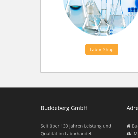
Labor-Shop
Buddeberg GmbH
Adr
Seit über
139
Jahren Leistung und
Bu
Qualität im Laborhandel.
Ma