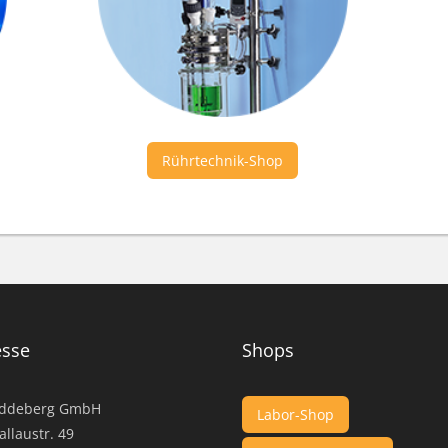
Rührtechnik-Shop
esse
Shops
ddeberg GmbH
Labor-Shop
llaustr. 49