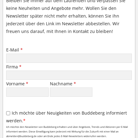
Bleiben Sie immer auf dem Laufenden und verpassen Sie
keine Neuheiten und Angebote mehr. Wollen Sie den
Newsletter später nicht mehr erhalten, können Sie ihn
jederzeit über den Link im Newsletter abbestellen. Wir
freuen uns darauf, mit Ihnen in Kontakt zu bleiben!
E-Mail
*
Firma
*
Vorname
*
Nachname
*
Ich möchte über Neuigkeiten von Buddeberg informiert
werden.
*
Ich möchte den Newsletter von Buddeberg erhalten und über Angebote, Trends und Aktionen per E-Mail
informiert werden. Diese Einwilligung kann jederzeit mit Wirkung für die Zukunft mit einer Mail an
abmelden@buddeberg.de oder am Ende jedes E-Mail-Newsletters widerrufen werden.