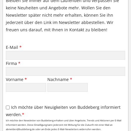
Bleiben Sie immer auf dem Laufenden und verpassen Sie
keine Neuheiten und Angebote mehr. Wollen Sie den
Newsletter später nicht mehr erhalten, können Sie ihn
jederzeit über den Link im Newsletter abbestellen. Wir
freuen uns darauf, mit Ihnen in Kontakt zu bleiben!
E-Mail
*
Firma
*
Vorname
*
Nachname
*
Ich möchte über Neuigkeiten von Buddeberg informiert
werden.
*
Ich möchte den Newsletter von Buddeberg erhalten und über Angebote, Trends und Aktionen per E-Mail
informiert werden. Diese Einwilligung kann jederzeit mit Wirkung für die Zukunft mit einer Mail an
abmelden@buddeberg.de oder am Ende jedes E-Mail-Newsletters widerrufen werden.