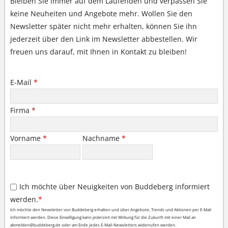
Bleiben Sie immer auf dem Laufenden und verpassen Sie
keine Neuheiten und Angebote mehr. Wollen Sie den
Newsletter später nicht mehr erhalten, können Sie ihn
jederzeit über den Link im Newsletter abbestellen. Wir
freuen uns darauf, mit Ihnen in Kontakt zu bleiben!
E-Mail
*
Firma
*
Vorname
*
Nachname
*
Ich möchte über Neuigkeiten von Buddeberg informiert
werden.
*
Ich möchte den Newsletter von Buddeberg erhalten und über Angebote, Trends und Aktionen per E-Mail
informiert werden. Diese Einwilligung kann jederzeit mit Wirkung für die Zukunft mit einer Mail an
abmelden@buddeberg.de oder am Ende jedes E-Mail-Newsletters widerrufen werden.