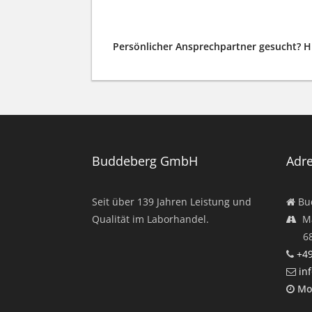
Persönlicher Ansprechpartner gesucht? H
Buddeberg GmbH
Adr
Seit über
139
Jahren Leistung und
Bu
Qualität im Laborhandel.
Ma
682
+49
in
Mo
12: