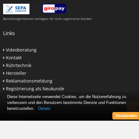
Bezahlmöglichkeiten verfügbar für nicht registrierte Kunden
Links
Videoberatung
Kontakt
Rührtechnik
Hersteller
Reklamationsmeldung
Registrierung als Neukunde
Lexikon
Diese Internetseite verwendet Cookies, um die Nutzererfahrung zu
verbessern und den Benutzern bestimmte Dienste und Funktionen
bereitzustellen.
Details
eProcurement
Verstanden
Karriere
Newsletter abonnieren