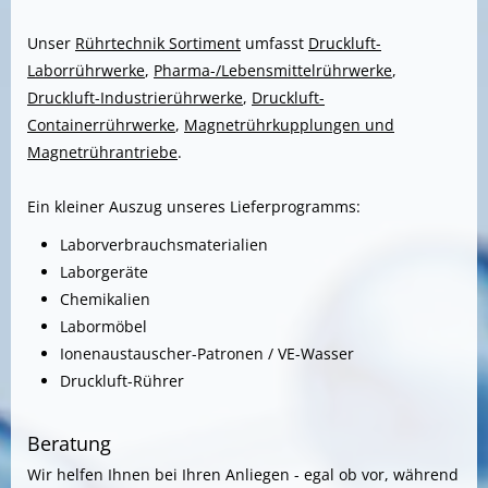
Unser
Rührtechnik Sortiment
umfasst
Druckluft-
Laborrührwerke
,
Pharma-/Lebensmittelrührwerke
,
Druckluft-Industrierührwerke
,
Druckluft-
Containerrührwerke
,
Magnetrührkupplungen und
Magnetrührantriebe
.
Ein kleiner Auszug unseres Lieferprogramms:
Laborverbrauchsmaterialien
Laborgeräte
Chemikalien
Labormöbel
Ionenaustauscher-Patronen / VE-Wasser
Druckluft-Rührer
Beratung
Wir helfen Ihnen bei Ihren Anliegen - egal ob vor, während