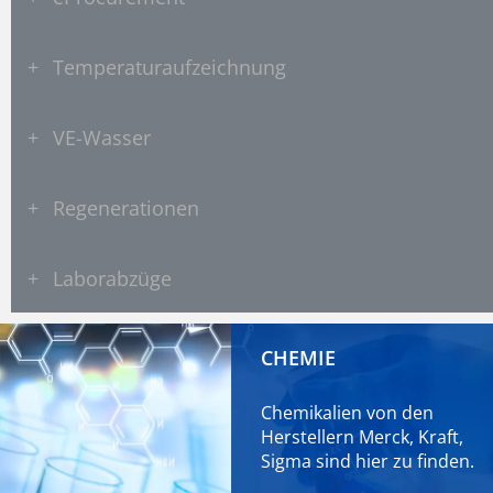
+
Temperaturaufzeichnung
+
VE-Wasser
+
Regenerationen
+
Laborabzüge
CHEMIE
Chemikalien von den
Herstellern Merck, Kraft,
Sigma sind
hier
zu finden.