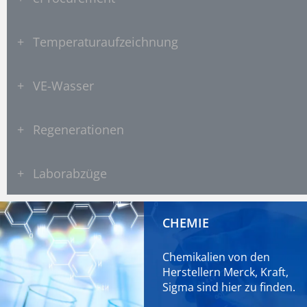
+
Temperaturaufzeichnung
+
VE-Wasser
+
Regenerationen
+
Laborabzüge
CHEMIE
Chemikalien von den
Herstellern Merck, Kraft,
Sigma sind
hier
zu finden.