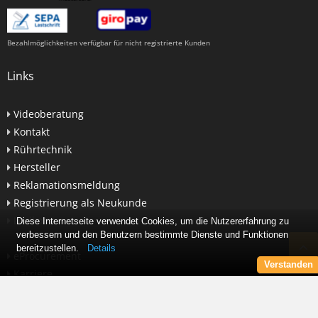
Bezahlmöglichkeiten verfügbar für nicht registrierte Kunden
Links
Videoberatung
Kontakt
Rührtechnik
Hersteller
Reklamationsmeldung
Registrierung als Neukunde
Lexikon
Diese Internetseite verwendet Cookies, um die Nutzererfahrung zu
verbessern und den Benutzern bestimmte Dienste und Funktionen
bereitzustellen.
Details
eProcurement
Verstanden
Karriere
Newsletter abonnieren