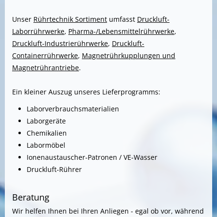
Unser
Rührtechnik Sortiment
umfasst
Druckluft-
Laborrührwerke
,
Pharma-/Lebensmittelrührwerke
,
Druckluft-Industrierührwerke
,
Druckluft-
Containerrührwerke
,
Magnetrührkupplungen und
Magnetrührantriebe
.
Ein kleiner Auszug unseres Lieferprogramms:
Laborverbrauchsmaterialien
Laborgeräte
Chemikalien
Labormöbel
Ionenaustauscher-Patronen / VE-Wasser
Druckluft-Rührer
Beratung
Wir helfen Ihnen bei Ihren Anliegen - egal ob vor, während