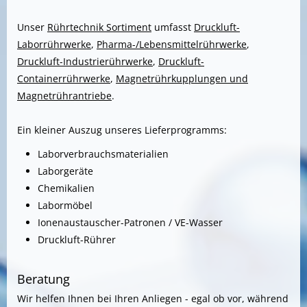
Unser
Rührtechnik Sortiment
umfasst
Druckluft-
Laborrührwerke
,
Pharma-/Lebensmittelrührwerke
,
Druckluft-Industrierührwerke
,
Druckluft-
Containerrührwerke
,
Magnetrührkupplungen und
Magnetrührantriebe
.
Ein kleiner Auszug unseres Lieferprogramms:
Laborverbrauchsmaterialien
Laborgeräte
Chemikalien
Labormöbel
Ionenaustauscher-Patronen / VE-Wasser
Druckluft-Rührer
Beratung
Wir helfen Ihnen bei Ihren Anliegen - egal ob vor, während