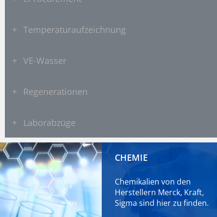
+
Temperaturaufzeichnung
+
VE-Wasser
+
Regenerationen
+
Laborabzüge
CHEMIE
Chemikalien von den
Herstellern Merck, Kraft,
Sigma sind
hier
zu finden.