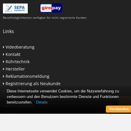
Bezahlmöglichkeiten verfügbar für nicht registrierte Kunden
Links
Videoberatung
Kontakt
Rührtechnik
Hersteller
Reklamationsmeldung
Registrierung als Neukunde
Lexikon
Diese Internetseite verwendet Cookies, um die Nutzererfahrung zu
verbessern und den Benutzern bestimmte Dienste und Funktionen
bereitzustellen.
Details
eProcurement
Verstanden
Karriere
Newsletter abonnieren