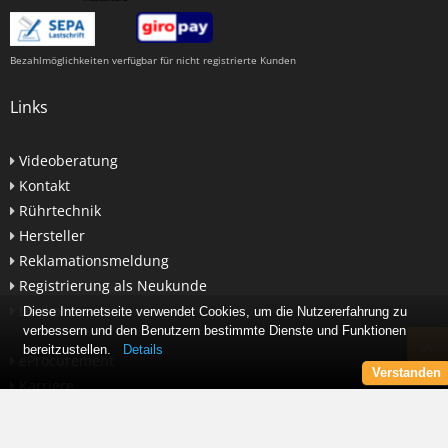
Bezahlmöglichkeiten verfügbar für nicht registrierte Kunden
Links
Videoberatung
Kontakt
Rührtechnik
Hersteller
Reklamationsmeldung
Registrierung als Neukunde
Lexikon
Diese Internetseite verwendet Cookies, um die Nutzererfahrung zu
verbessern und den Benutzern bestimmte Dienste und Funktionen
bereitzustellen.
Details
eProcurement
Verstanden
Karriere
Newsletter abonnieren