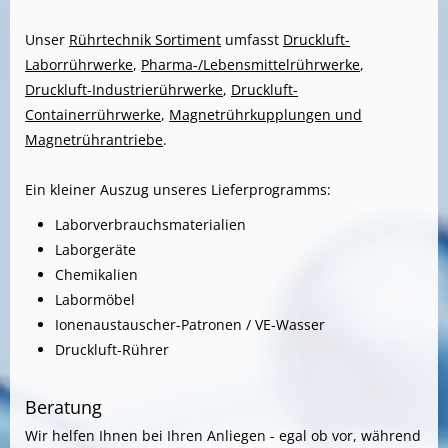
Unser
Rührtechnik Sortiment
umfasst
Druckluft-
Laborrührwerke
,
Pharma-/Lebensmittelrührwerke
,
Druckluft-Industrierührwerke
,
Druckluft-
Containerrührwerke
,
Magnetrührkupplungen und
Magnetrührantriebe
.
Ein kleiner Auszug unseres Lieferprogramms:
Laborverbrauchsmaterialien
Laborgeräte
Chemikalien
Labormöbel
Ionenaustauscher-Patronen / VE-Wasser
Druckluft-Rührer
Beratung
Wir helfen Ihnen bei Ihren Anliegen - egal ob vor, während