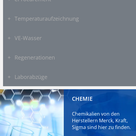
+
Temperaturaufzeichnung
+
VE-Wasser
+
Regenerationen
+
Laborabzüge
CHEMIE
Chemikalien von den
Herstellern Merck, Kraft,
Sigma sind
hier
zu finden.