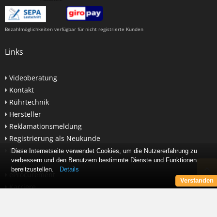
Bezahlmöglichkeiten verfügbar für nicht registrierte Kunden
Links
Videoberatung
Kontakt
Rührtechnik
Hersteller
Reklamationsmeldung
Registrierung als Neukunde
Lexikon
Diese Internetseite verwendet Cookies, um die Nutzererfahrung zu
verbessern und den Benutzern bestimmte Dienste und Funktionen
bereitzustellen.
Details
eProcurement
Verstanden
Karriere
Newsletter abonnieren