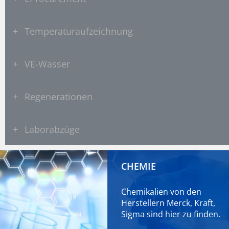
+
Temperaturaufzeichnung
+
VE-Wasser
+
Regenerationen
+
Laborabzüge
CHEMIE
Chemikalien von den
Herstellern Merck, Kraft,
Sigma sind
hier
zu finden.