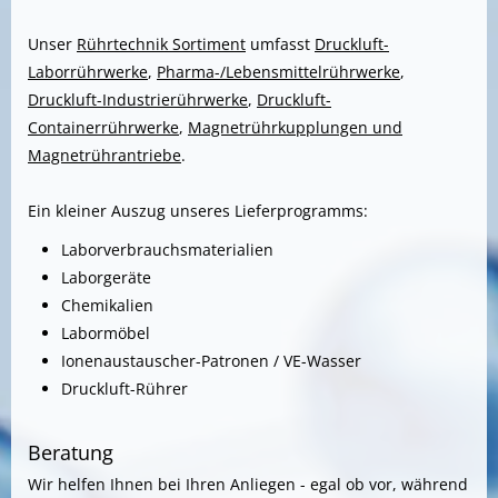
Unser
Rührtechnik Sortiment
umfasst
Druckluft-
Laborrührwerke
,
Pharma-/Lebensmittelrührwerke
,
Druckluft-Industrierührwerke
,
Druckluft-
Containerrührwerke
,
Magnetrührkupplungen und
Magnetrührantriebe
.
Ein kleiner Auszug unseres Lieferprogramms:
Laborverbrauchsmaterialien
Laborgeräte
Chemikalien
Labormöbel
Ionenaustauscher-Patronen / VE-Wasser
Druckluft-Rührer
Beratung
Wir helfen Ihnen bei Ihren Anliegen - egal ob vor, während