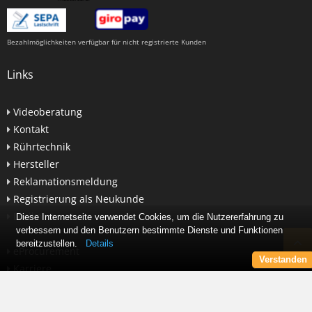
Bezahlmöglichkeiten verfügbar für nicht registrierte Kunden
Links
Videoberatung
Kontakt
Rührtechnik
Hersteller
Reklamationsmeldung
Registrierung als Neukunde
Lexikon
Diese Internetseite verwendet Cookies, um die Nutzererfahrung zu
verbessern und den Benutzern bestimmte Dienste und Funktionen
bereitzustellen.
Details
eProcurement
Verstanden
Karriere
Newsletter abonnieren