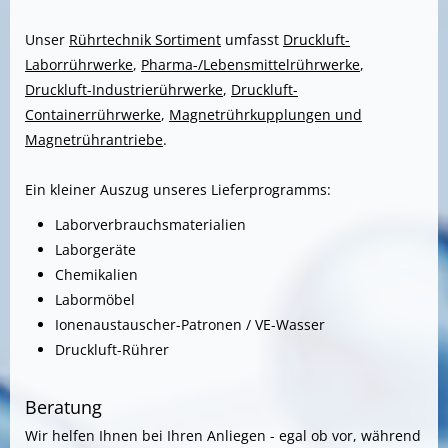
Unser
Rührtechnik Sortiment
umfasst
Druckluft-
Laborrührwerke
,
Pharma-/Lebensmittelrührwerke
,
Druckluft-Industrierührwerke
,
Druckluft-
Containerrührwerke
,
Magnetrührkupplungen und
Magnetrührantriebe
.
Ein kleiner Auszug unseres Lieferprogramms:
Laborverbrauchsmaterialien
Laborgeräte
Chemikalien
Labormöbel
Ionenaustauscher-Patronen / VE-Wasser
Druckluft-Rührer
Beratung
Wir helfen Ihnen bei Ihren Anliegen - egal ob vor, während