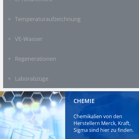
+
Temperaturaufzeichnung
+
VE-Wasser
+
Regenerationen
+
Laborabzüge
CHEMIE
Chemikalien von den
Herstellern Merck, Kraft,
Sigma sind
hier
zu finden.