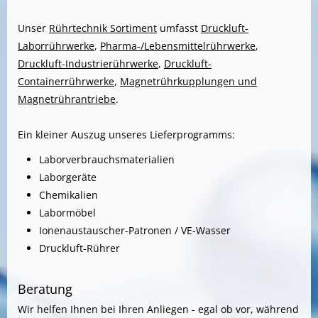
Unser
Rührtechnik Sortiment
umfasst
Druckluft-
Laborrührwerke
,
Pharma-/Lebensmittelrührwerke
,
Druckluft-Industrierührwerke
,
Druckluft-
Containerrührwerke
,
Magnetrührkupplungen und
Magnetrührantriebe
.
Ein kleiner Auszug unseres Lieferprogramms:
Laborverbrauchsmaterialien
Laborgeräte
Chemikalien
Labormöbel
Ionenaustauscher-Patronen / VE-Wasser
Druckluft-Rührer
Beratung
Wir helfen Ihnen bei Ihren Anliegen - egal ob vor, während