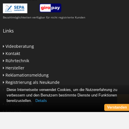
Bezahlmöglichkeiten verfügbar für nicht registrierte Kunden
Links
Videoberatung
Kontakt
Rührtechnik
Hersteller
Reklamationsmeldung
Registrierung als Neukunde
Lexikon
Diese Internetseite verwendet Cookies, um die Nutzererfahrung zu
verbessern und den Benutzern bestimmte Dienste und Funktionen
bereitzustellen.
Details
eProcurement
Verstanden
Karriere
Newsletter abonnieren