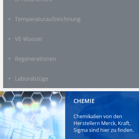
+
Temperaturaufzeichnung
+
VE-Wasser
+
Regenerationen
+
Laborabzüge
CHEMIE
Chemikalien von den
Herstellern Merck, Kraft,
Sigma sind
hier
zu finden.