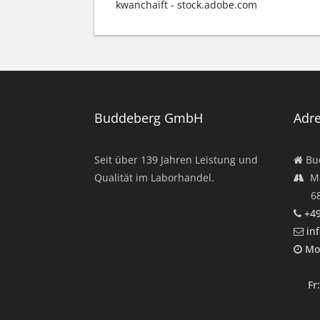
kwanchaift - stock.adobe.com
Buddeberg GmbH
Adr
Seit über
139
Jahren Leistung und
Bu
Qualität im Laborhandel.
Ma
682
+49
in
Mo
12:
Fr:
12: