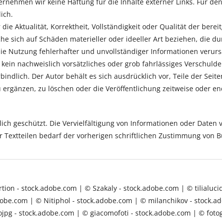
bernehmen wir keine Haftung für die Inhalte externer Links. Für den
ich.
ie Aktualität, Korrektheit, Vollständigkeit oder Qualität der berei
e sich auf Schäden materieller oder ideeller Art beziehen, die d
e Nutzung fehlerhafter und unvollständiger Informationen verurs
kein nachweislich vorsätzliches oder grob fahrlässiges Verschulden
bindlich. Der Autor behält es sich ausdrücklich vor, Teile der Se
rgänzen, zu löschen oder die Veröffentlichung zeitweise oder end
tlich geschützt. Die Vervielfältigung von Informationen oder Daten
er Textteilen bedarf der vorherigen schriftlichen Zustimmung vo
ion - stock.adobe.com | © Szakaly - stock.adobe.com | © tilialucid
dobe.com | © Nitiphol - stock.adobe.com | © milanchikov - stock.a
ojpg - stock.adobe.com | © giacomofoti - stock.adobe.com | © fot