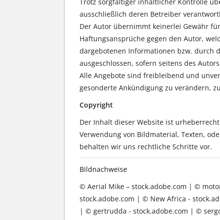
Trotz sorgfältiger inhaltlicher Kontrolle ü
ausschließlich deren Betreiber verantwortl
Der Autor übernimmt keinerlei Gewähr für d
Haftungsansprüche gegen den Autor, welch
dargebotenen Informationen bzw. durch di
ausgeschlossen, sofern seitens des Autors 
Alle Angebote sind freibleibend und unver
gesonderte Ankündigung zu verändern, zu e
Copyright
Der Inhalt dieser Website ist urheberrech
Verwendung von Bildmaterial, Texten, od
behalten wir uns rechtliche Schritte vor.
Bildnachweise
© Aerial Mike – stock.adobe.com | © motort
stock.adobe.com | © New Africa - stock.a
| © gertrudda - stock.adobe.com | © serg