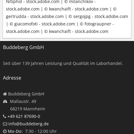
Nitiphol - stock.adobe.com | © milanchikov -
stock.adobe.com | © kwanchaift - stock.adobe.com | ©
gertrudda - stock.adobe.com | © sergojpg - stock.adobe.com
| © giacomofoti - stock.adobe.com | © fotograupner -
stock.adobe.com | © kwanchaift - stock.adobe.com
Buddeberg GmbH
Seit über
139
Jahren Leistung und Qualität im Laborhandel.
Adresse
Buddeberg GmbH
Mallaustr. 49
68219 Mannheim
+49 621 87690-0
info@buddeberg.de
Mo-Do:
7:30 - 12:00 Uhr