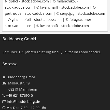
Nitiphol - stock.adobe.com | © milanchikov -
stock.adobe.com | © kwanchaift - stock.adobe.com | ©
gertrudda - stock.adobe.com | © sergojpg - stock.adobe.com
| © giacomofoti - stock.adobe.com | © fotograupner -
stock.adobe.com | © kwanchaift - stock.adobe.com
Buddeberg GmbH
Seit über
139
Jahren Leistung und Qualität im Laborhandel.
Adresse
Buddeberg GmbH
Mallaustr. 49
68219 Mannheim
+49 621 87690-0
info@buddeberg.de
Mo-Do:
7:30 - 12:00 Uhr