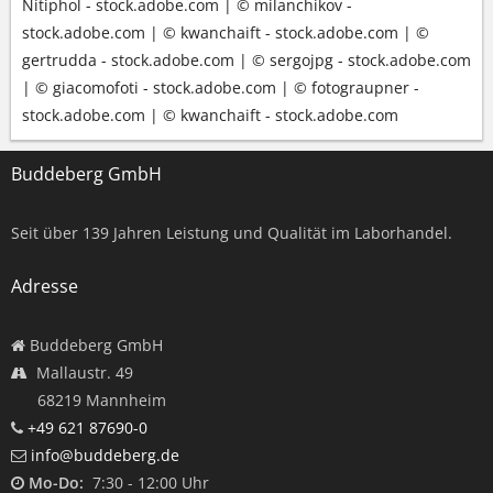
Nitiphol - stock.adobe.com | © milanchikov -
stock.adobe.com | © kwanchaift - stock.adobe.com | ©
gertrudda - stock.adobe.com | © sergojpg - stock.adobe.com
| © giacomofoti - stock.adobe.com | © fotograupner -
stock.adobe.com | © kwanchaift - stock.adobe.com
Buddeberg GmbH
Seit über
139
Jahren Leistung und Qualität im Laborhandel.
Adresse
Buddeberg GmbH
Mallaustr. 49
68219 Mannheim
+49 621 87690-0
info@buddeberg.de
Mo-Do:
7:30 - 12:00 Uhr