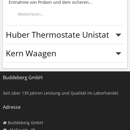
Entnahme von Proben und dem sicheren
…
Weiterlesen...
Huber Thermostate Unistat
Kern Waagen
Weiterlesen...
Buddeberg GmbH
Weiterlesen...
Seit über
139
Jahren Leistung und Qualität im Laborhandel.
Adresse
Buddeberg GmbH
Mallaustr. 49