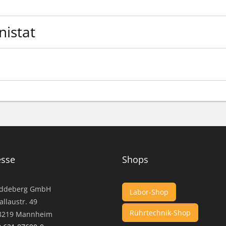
istat
...
esse
Shops
ddeberg GmbH
Labor-Shop
llaustr. 49
Rührtechnik-Shop
19 Mannheim