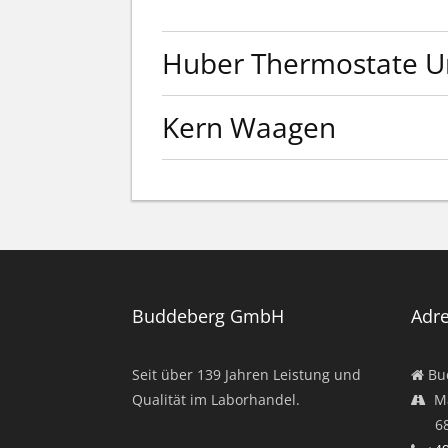
Huber Thermostate Un
Kern Waagen
Weiterlesen
Buddeberg GmbH
Adr
Seit über
139
Jahren Leistung und
Bu
Qualität im Laborhandel.
Ma
682