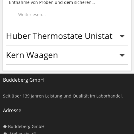
Entnahme von Proben und dem sicheren
…
Weiterlesen...
Huber Thermostate Unistat
Kern Waagen
Weiterlesen...
Buddeberg GmbH
Weiterlesen...
Seit über
139
Jahren Leistung und Qualität im Laborhandel.
Adresse
Buddeberg GmbH
Mallaustr. 49