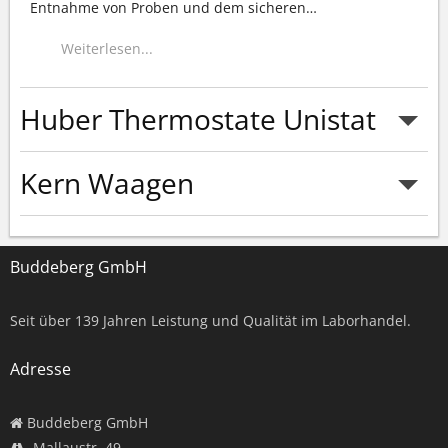
Entnahme von Proben und dem sicheren
…
Weiterlesen...
Huber Thermostate Unistat
Kern Waagen
Weiterlesen...
Buddeberg GmbH
Weiterlesen...
Seit über
139
Jahren Leistung und Qualität im Laborhandel.
Adresse
Buddeberg GmbH
Mallaustr. 49