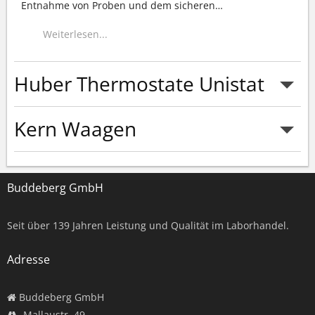
Entnahme von Proben und dem sicheren
…
Weiterlesen...
Huber Thermostate Unistat
Kern Waagen
Weiterlesen...
Buddeberg GmbH
Weiterlesen...
Seit über
139
Jahren Leistung und Qualität im Laborhandel.
Adresse
Buddeberg GmbH
Mallaustr. 49