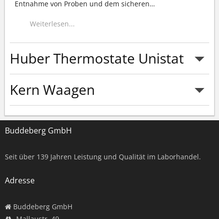
Entnahme von Proben und dem sicheren
…
Weiterlesen...
Huber Thermostate Unistat
Kern Waagen
Weiterlesen...
Buddeberg GmbH
Weiterlesen...
Seit über
139
Jahren Leistung und Qualität im Laborhandel.
Adresse
Buddeberg GmbH
Mallaustr. 49