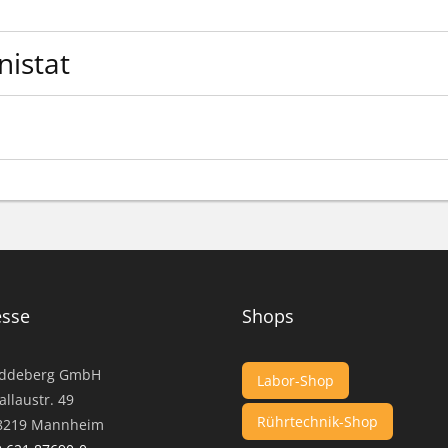
istat
...
esse
Shops
ddeberg GmbH
Labor-Shop
llaustr. 49
Rührtechnik-Shop
19 Mannheim