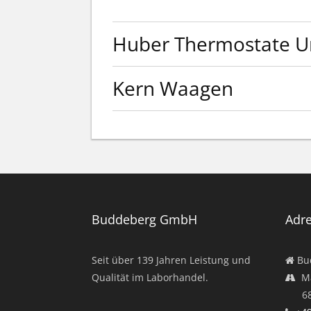
Huber Thermostate Un
Kern Waagen
Weiterlesen
Buddeberg GmbH
Adr
Seit über
139
Jahren Leistung und
Bu
Qualität im Laborhandel.
Ma
682