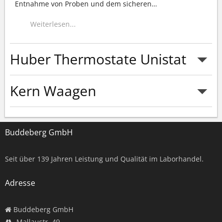
Entnahme von Proben und dem sicheren
…
Weiterlesen...
Huber Thermostate Unistat
Kern Waagen
Weiterlesen...
Buddeberg GmbH
Weiterlesen...
Seit über
139
Jahren Leistung und Qualität im Laborhandel.
Adresse
Buddeberg GmbH
Mallaustr. 49