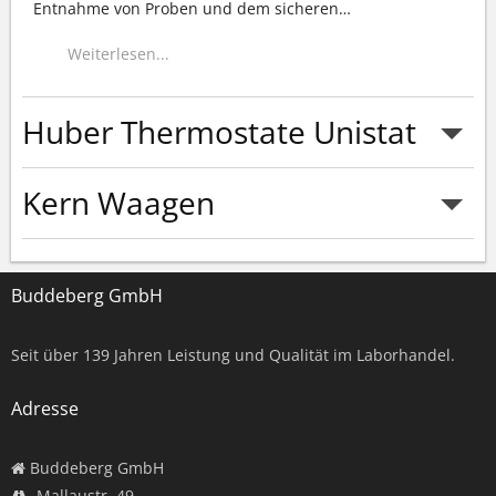
Entnahme von Proben und dem sicheren
…
Weiterlesen...
Huber Thermostate Unistat
Kern Waagen
Weiterlesen...
Buddeberg GmbH
Weiterlesen...
Seit über
139
Jahren Leistung und Qualität im Laborhandel.
Adresse
Buddeberg GmbH
Mallaustr. 49