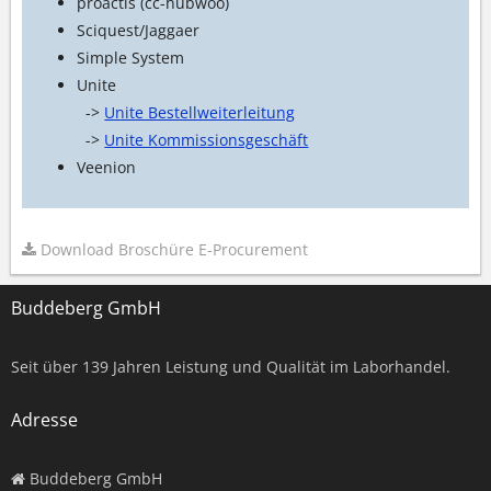
proactis (cc-hubwoo)
Sciquest/Jaggaer
Simple System
Unite
->
Unite Bestellweiterleitung
->
Unite Kommissionsgeschäft
Veenion
Download Broschüre E-Procurement
Buddeberg GmbH
Seit über
139
Jahren Leistung und Qualität im Laborhandel.
Adresse
Buddeberg GmbH