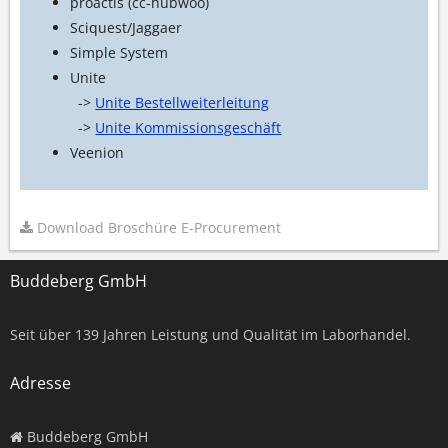
proactis (cc-hubwoo)
Sciquest/Jaggaer
Simple System
Unite
->
Unite Bestellweiterleitung
->
Unite Kommissionsgeschäft
Veenion
Download Broschüre E-Procurement
Buddeberg GmbH
Seit über
139
Jahren Leistung und Qualität im Laborhandel.
Adresse
Buddeberg GmbH