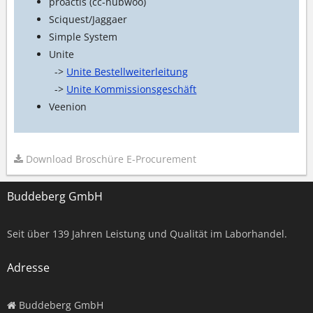
proactis (cc-hubwoo)
Sciquest/Jaggaer
Simple System
Unite
->
Unite Bestellweiterleitung
->
Unite Kommissionsgeschäft
Veenion
Download Broschüre E-Procurement
Buddeberg GmbH
Seit über
139
Jahren Leistung und Qualität im Laborhandel.
Adresse
Buddeberg GmbH