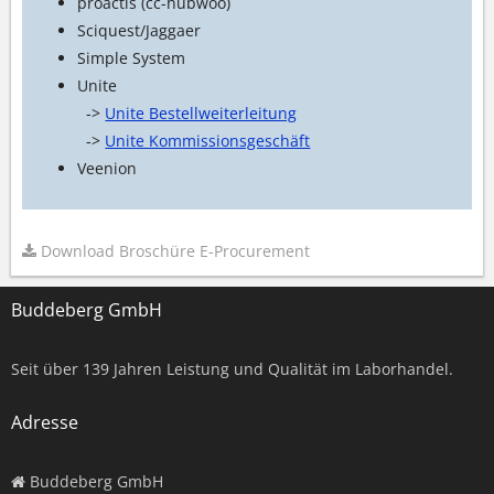
proactis (cc-hubwoo)
Sciquest/Jaggaer
Simple System
Unite
->
Unite Bestellweiterleitung
->
Unite Kommissionsgeschäft
Veenion
Download Broschüre E-Procurement
Buddeberg GmbH
Seit über
139
Jahren Leistung und Qualität im Laborhandel.
Adresse
Buddeberg GmbH