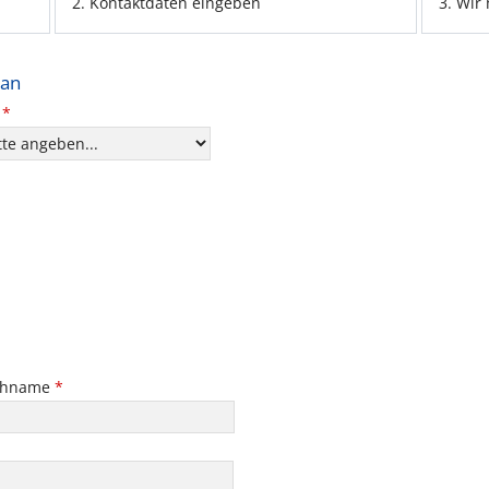
2. Kontaktdaten eingeben
3. Wir
 an
t
*
chname
*