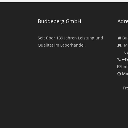
Buddeberg GmbH
Adr
Seit über
139
Jahren Leistung und
Bu
Qualität im Laborhandel.
Ma
682
+49
in
Mo
12:
Fr:
12: