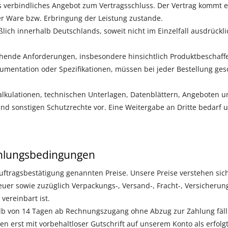
als verbindliches Angebot zum Vertragsschluss. Der Vertrag kommt 
er Ware bzw. Erbringung der Leistung zustande.
ßlich innerhalb Deutschlands, soweit nicht im Einzelfall ausdrückl
nde Anforderungen, insbesondere hinsichtlich Produktbeschaffen
mentation oder Spezifikationen, müssen bei jeder Bestellung ges
lkulationen, technischen Unterlagen, Datenblättern, Angeboten u
nd sonstigen Schutzrechte vor. Eine Weitergabe an Dritte bedarf
hlungsbedingungen
uftragsbestätigung genannten Preise. Unsere Preise verstehen sich
uer sowie zuzüglich Verpackungs-, Versand-, Fracht-, Versicherun
vereinbart ist.
lb von 14 Tagen ab Rechnungszugang ohne Abzug zur Zahlung fälli
n erst mit vorbehaltloser Gutschrift auf unserem Konto als erfolgt