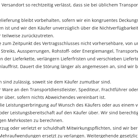
 Versandort so rechtzeitig verlässt, dass sie bei üblichem Transpo
belieferung bleibt vorbehalten, sofern wir ein kongruentes Deckun
en ist und wir den Käufer unverzüglich über die Nichtverfügbarkeit
 teilweise zurückzutreten.
e zum Zeitpunkt des Vertragsschlusses nicht vorhersehbare, von un
 Streiks, Aussperrungen, Rohstoff- oder Energiemangel, Transpo
 der Lieferkette, verlängern Lieferfristen und verschieben Liefe
auffrist. Dauert die Störung länger als angemessen an, sind wir b
n sind zulässig, soweit sie dem Käufer zumutbar sind.
 Ware an den Transportdienstleister, Spediteur, Frachtführer od
r über, sofern nichts Abweichendes vereinbart ist.
 die Leistungserbringung auf Wunsch des Käufers oder aus einem v
oder Leistungsbereitschaft auf den Käufer über. Wir sind berechti
igen Mehrkosten zu berechnen.
g oder verletzt er schuldhaft Mitwirkungspflichten, sind wir be
 Mehraufwendungen ersetzt zu verlangen. Weitergehende gesetzlic