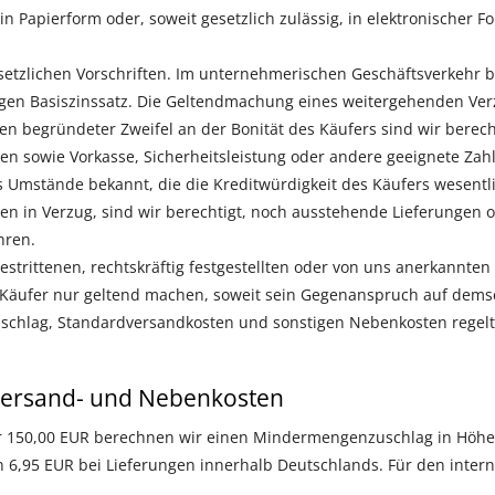
n Papierform oder, soweit gesetzlich zulässig, in elektronischer 
setzlichen Vorschriften. Im unternehmerischen Geschäftsverkehr 
gen Basiszinssatz. Die Geltendmachung eines weitergehenden Ver
len begründeter Zweifel an der Bonität des Käufers sind wir berec
en sowie Vorkasse, Sicherheitsleistung oder andere geeignete Za
 Umstände bekannt, die die Kreditwürdigkeit des Käufers wesentli
gen in Verzug, sind wir berechtigt, noch ausstehende Lieferungen
hren.
estrittenen, rechtskräftig festgestellten oder von uns anerkannte
Käufer nur geltend machen, soweit sein Gegenanspruch auf demse
chlag, Standardversandkosten und sonstigen Nebenkosten regelt Z
ersand- und Nebenkosten
r 150,00 EUR berechnen wir einen Mindermengenzuschlag in Höhe 
 6,95 EUR bei Lieferungen innerhalb Deutschlands. Für den inter