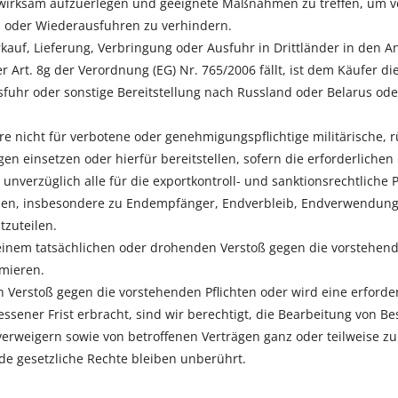
irksam aufzuerlegen und geeignete Maßnahmen zu treffen, um ve
 oder Wiederausfuhren zu verhindern.
erkauf, Lieferung, Verbringung oder Ausfuhr in Drittländer in den
 Art. 8g der Verordnung (EG) Nr. 765/2006 fällt, ist dem Käufer di
fuhr oder sonstige Bereitstellung nach Russland oder Belarus od
are nicht für verbotene oder genehmigungspflichtige militärische,
en einsetzen oder hierfür bereitstellen, sofern die erforderliche
 unverzüglich alle für die exportkontroll- und sanktionsrechtlich
ellen, insbesondere zu Endempfänger, Endverbleib, Endverwendun
zuteilen.
einem tatsächlichen oder drohenden Verstoß gegen die vorstehend
rmieren.
 Verstoß gegen die vorstehenden Pflichten oder wird eine erforder
sener Frist erbracht, sind wir berechtigt, die Bearbeitung von B
erweigern sowie von betroffenen Verträgen ganz oder teilweise z
e gesetzliche Rechte bleiben unberührt.