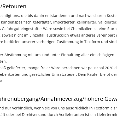
g/Retouren
echtigt uns, die bis dahin entstandenen und nachweisbaren Koste
undenspezifisch gefertigter, importierter, kalibrierter, validierter, 
s Gefahrgut eingestufter Ware sowie bei Chemikalien ist eine Sto
soweit nicht im Einzelfall ausdrücklich etwas anderes vereinbart 
 bedürfen unserer vorherigen Zustimmung in Textform und sind f
er Abstimmung mit uns und unter Einhaltung aller einschlägigen 
den.
ß gelieferter, mangelfreier Ware berechnen wir pauschal 20 % d
Nebenkosten und gesetzlicher Umsatzsteuer. Dem Käufer bleibt der
t.
efahrenübergang/Annahmeverzug/höhere Gewa
ind nur verbindlich, wenn sie von uns ausdrücklich in Textform als
ft oder bei Direktversand durch Vorlieferanten ist ein Liefertermi