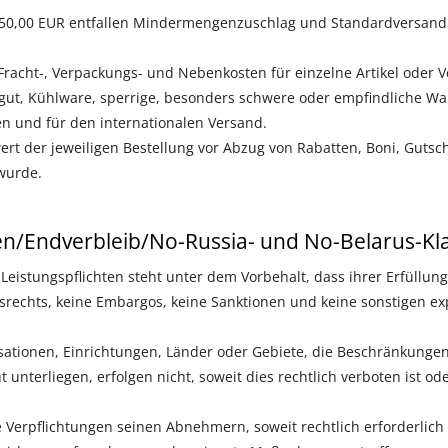
50,00 EUR entfallen Mindermengenzuschlag und Standardversandk
racht-, Verpackungs- und Nebenkosten für einzelne Artikel oder 
rgut, Kühlware, sperrige, besonders schwere oder empfindliche War
n und für den internationalen Versand.
rt der jeweiligen Bestellung vor Abzug von Rabatten, Boni, Gutsch
wurde.
en/Endverbleib/No-Russia- und No-Belarus-Kl
 Leistungspflichten steht unter dem Vorbehalt, dass ihrer Erfüllun
srechts, keine Embargos, keine Sanktionen und keine sonstigen e
sationen, Einrichtungen, Länder oder Gebiete, die Beschränkung
 unterliegen, erfolgen nicht, soweit dies rechtlich verboten ist 
ese Verpflichtungen seinen Abnehmern, soweit rechtlich erforderlic