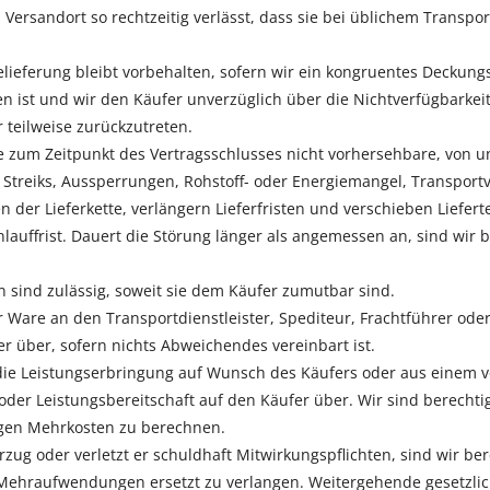
 Versandort so rechtzeitig verlässt, dass sie bei üblichem Transpo
belieferung bleibt vorbehalten, sofern wir ein kongruentes Deckun
en ist und wir den Käufer unverzüglich über die Nichtverfügbarkeit
 teilweise zurückzutreten.
e zum Zeitpunkt des Vertragsschlusses nicht vorhersehbare, von un
 Streiks, Aussperrungen, Rohstoff- oder Energiemangel, Transpo
 der Lieferkette, verlängern Lieferfristen und verschieben Liefe
auffrist. Dauert die Störung länger als angemessen an, sind wir b
n sind zulässig, soweit sie dem Käufer zumutbar sind.
 Ware an den Transportdienstleister, Spediteur, Frachtführer od
r über, sofern nichts Abweichendes vereinbart ist.
 die Leistungserbringung auf Wunsch des Käufers oder aus einem v
oder Leistungsbereitschaft auf den Käufer über. Wir sind berechti
igen Mehrkosten zu berechnen.
g oder verletzt er schuldhaft Mitwirkungspflichten, sind wir be
 Mehraufwendungen ersetzt zu verlangen. Weitergehende gesetzlic