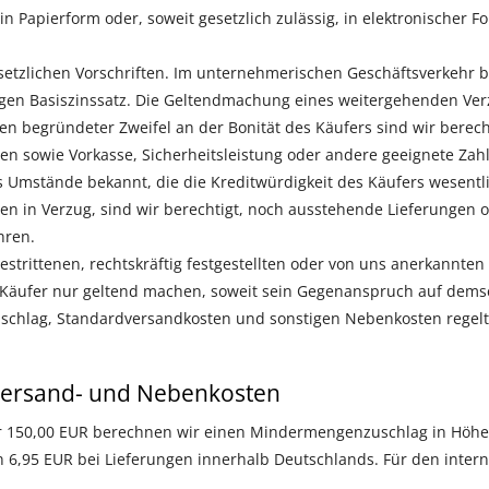
n Papierform oder, soweit gesetzlich zulässig, in elektronischer 
setzlichen Vorschriften. Im unternehmerischen Geschäftsverkehr 
gen Basiszinssatz. Die Geltendmachung eines weitergehenden Ver
len begründeter Zweifel an der Bonität des Käufers sind wir berec
en sowie Vorkasse, Sicherheitsleistung oder andere geeignete Za
 Umstände bekannt, die die Kreditwürdigkeit des Käufers wesentli
gen in Verzug, sind wir berechtigt, noch ausstehende Lieferungen
hren.
estrittenen, rechtskräftig festgestellten oder von uns anerkannte
Käufer nur geltend machen, soweit sein Gegenanspruch auf demse
chlag, Standardversandkosten und sonstigen Nebenkosten regelt Z
ersand- und Nebenkosten
r 150,00 EUR berechnen wir einen Mindermengenzuschlag in Höhe 
 6,95 EUR bei Lieferungen innerhalb Deutschlands. Für den inter