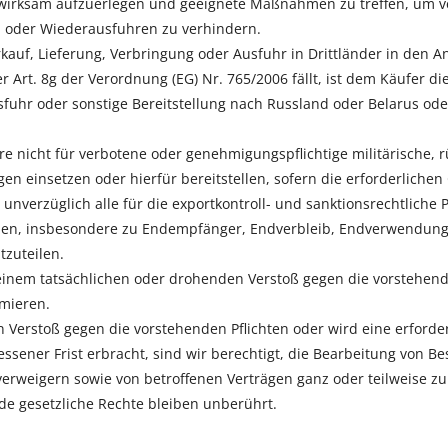
irksam aufzuerlegen und geeignete Maßnahmen zu treffen, um ve
 oder Wiederausfuhren zu verhindern.
erkauf, Lieferung, Verbringung oder Ausfuhr in Drittländer in den
 Art. 8g der Verordnung (EG) Nr. 765/2006 fällt, ist dem Käufer di
fuhr oder sonstige Bereitstellung nach Russland oder Belarus od
are nicht für verbotene oder genehmigungspflichtige militärische,
en einsetzen oder hierfür bereitstellen, sofern die erforderliche
 unverzüglich alle für die exportkontroll- und sanktionsrechtlich
ellen, insbesondere zu Endempfänger, Endverbleib, Endverwendun
zuteilen.
einem tatsächlichen oder drohenden Verstoß gegen die vorstehend
rmieren.
 Verstoß gegen die vorstehenden Pflichten oder wird eine erforder
sener Frist erbracht, sind wir berechtigt, die Bearbeitung von B
erweigern sowie von betroffenen Verträgen ganz oder teilweise z
e gesetzliche Rechte bleiben unberührt.