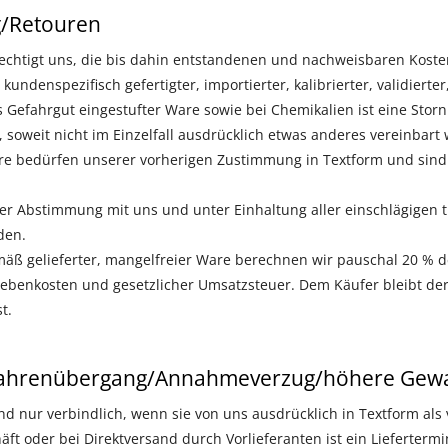
g/Retouren
echtigt uns, die bis dahin entstandenen und nachweisbaren Koste
undenspezifisch gefertigter, importierter, kalibrierter, validierter, 
s Gefahrgut eingestufter Ware sowie bei Chemikalien ist eine Sto
soweit nicht im Einzelfall ausdrücklich etwas anderes vereinbart 
 bedürfen unserer vorherigen Zustimmung in Textform und sind f
er Abstimmung mit uns und unter Einhaltung aller einschlägigen 
den.
ß gelieferter, mangelfreier Ware berechnen wir pauschal 20 % d
Nebenkosten und gesetzlicher Umsatzsteuer. Dem Käufer bleibt der
t.
efahrenübergang/Annahmeverzug/höhere Gewa
ind nur verbindlich, wenn sie von uns ausdrücklich in Textform als
ft oder bei Direktversand durch Vorlieferanten ist ein Liefertermi