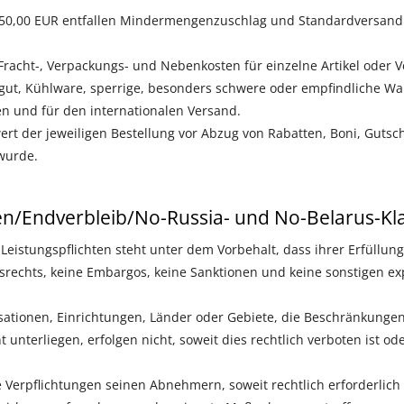
50,00 EUR entfallen Mindermengenzuschlag und Standardversandk
racht-, Verpackungs- und Nebenkosten für einzelne Artikel oder 
rgut, Kühlware, sperrige, besonders schwere oder empfindliche War
n und für den internationalen Versand.
rt der jeweiligen Bestellung vor Abzug von Rabatten, Boni, Gutsch
wurde.
en/Endverbleib/No-Russia- und No-Belarus-Kl
 Leistungspflichten steht unter dem Vorbehalt, dass ihrer Erfüllun
srechts, keine Embargos, keine Sanktionen und keine sonstigen e
sationen, Einrichtungen, Länder oder Gebiete, die Beschränkung
 unterliegen, erfolgen nicht, soweit dies rechtlich verboten ist 
ese Verpflichtungen seinen Abnehmern, soweit rechtlich erforderlic