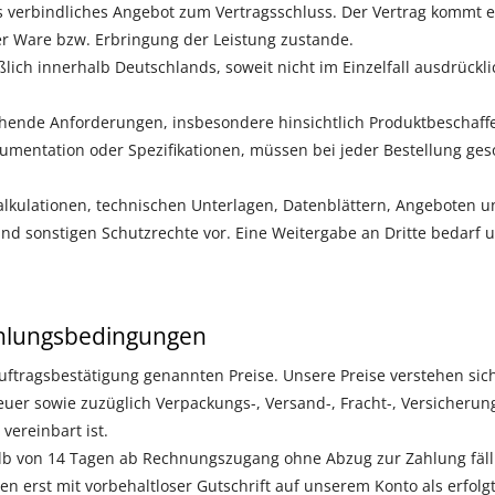
als verbindliches Angebot zum Vertragsschluss. Der Vertrag kommt 
er Ware bzw. Erbringung der Leistung zustande.
ßlich innerhalb Deutschlands, soweit nicht im Einzelfall ausdrückl
nde Anforderungen, insbesondere hinsichtlich Produktbeschaffen
mentation oder Spezifikationen, müssen bei jeder Bestellung ges
lkulationen, technischen Unterlagen, Datenblättern, Angeboten u
nd sonstigen Schutzrechte vor. Eine Weitergabe an Dritte bedarf
hlungsbedingungen
uftragsbestätigung genannten Preise. Unsere Preise verstehen sich
uer sowie zuzüglich Verpackungs-, Versand-, Fracht-, Versicherun
vereinbart ist.
lb von 14 Tagen ab Rechnungszugang ohne Abzug zur Zahlung fälli
n erst mit vorbehaltloser Gutschrift auf unserem Konto als erfolgt