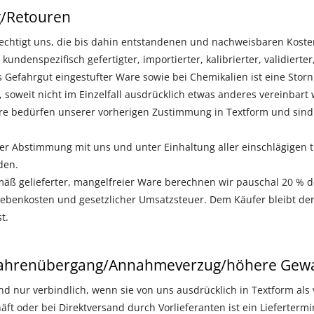
g/Retouren
echtigt uns, die bis dahin entstandenen und nachweisbaren Koste
undenspezifisch gefertigter, importierter, kalibrierter, validierter, 
s Gefahrgut eingestufter Ware sowie bei Chemikalien ist eine Sto
soweit nicht im Einzelfall ausdrücklich etwas anderes vereinbart 
 bedürfen unserer vorherigen Zustimmung in Textform und sind f
er Abstimmung mit uns und unter Einhaltung aller einschlägigen 
den.
ß gelieferter, mangelfreier Ware berechnen wir pauschal 20 % d
Nebenkosten und gesetzlicher Umsatzsteuer. Dem Käufer bleibt der
t.
efahrenübergang/Annahmeverzug/höhere Gewa
ind nur verbindlich, wenn sie von uns ausdrücklich in Textform als
ft oder bei Direktversand durch Vorlieferanten ist ein Liefertermi