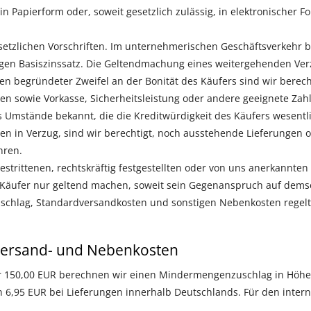
n Papierform oder, soweit gesetzlich zulässig, in elektronischer 
setzlichen Vorschriften. Im unternehmerischen Geschäftsverkehr 
gen Basiszinssatz. Die Geltendmachung eines weitergehenden Ver
len begründeter Zweifel an der Bonität des Käufers sind wir berec
en sowie Vorkasse, Sicherheitsleistung oder andere geeignete Za
 Umstände bekannt, die die Kreditwürdigkeit des Käufers wesentli
gen in Verzug, sind wir berechtigt, noch ausstehende Lieferungen
hren.
estrittenen, rechtskräftig festgestellten oder von uns anerkannte
Käufer nur geltend machen, soweit sein Gegenanspruch auf demse
chlag, Standardversandkosten und sonstigen Nebenkosten regelt Z
ersand- und Nebenkosten
r 150,00 EUR berechnen wir einen Mindermengenzuschlag in Höhe 
 6,95 EUR bei Lieferungen innerhalb Deutschlands. Für den inter