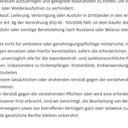
irksam aufzuerlegen und geeignete Maßnahmen zu treffen, um ve
 oder Wiederausfuhren zu verhindern.
erkauf, Lieferung, Verbringung oder Ausfuhr in Drittländer in den
 Art. 8g der Verordnung (EG) Nr. 765/2006 fällt, ist dem Käufer di
fuhr oder sonstige Bereitstellung nach Russland oder Belarus od
are nicht für verbotene oder genehmigungspflichtige militärische,
en einsetzen oder hierfür bereitstellen, sofern die erforderliche
 unverzüglich alle für die exportkontroll- und sanktionsrechtlich
ellen, insbesondere zu Endempfänger, Endverbleib, Endverwendun
zuteilen.
einem tatsächlichen oder drohenden Verstoß gegen die vorstehend
rmieren.
 Verstoß gegen die vorstehenden Pflichten oder wird eine erforder
sener Frist erbracht, sind wir berechtigt, die Bearbeitung von B
erweigern sowie von betroffenen Verträgen ganz oder teilweise z
e gesetzliche Rechte bleiben unberührt.