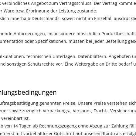
als verbindliches Angebot zum Vertragsschluss. Der Vertrag kommt 
er Ware bzw. Erbringung der Leistung zustande.
ßlich innerhalb Deutschlands, soweit nicht im Einzelfall ausdrückl
nde Anforderungen, insbesondere hinsichtlich Produktbeschaffen
mentation oder Spezifikationen, müssen bei jeder Bestellung ges
lkulationen, technischen Unterlagen, Datenblättern, Angeboten u
nd sonstigen Schutzrechte vor. Eine Weitergabe an Dritte bedarf
hlungsbedingungen
uftragsbestätigung genannten Preise. Unsere Preise verstehen sich
uer sowie zuzüglich Verpackungs-, Versand-, Fracht-, Versicherun
vereinbart ist.
lb von 14 Tagen ab Rechnungszugang ohne Abzug zur Zahlung fälli
n erst mit vorbehaltloser Gutschrift auf unserem Konto als erfolgt