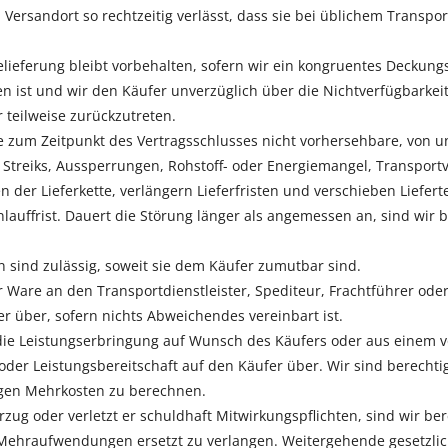
 Versandort so rechtzeitig verlässt, dass sie bei üblichem Transpo
belieferung bleibt vorbehalten, sofern wir ein kongruentes Deckun
en ist und wir den Käufer unverzüglich über die Nichtverfügbarkeit
 teilweise zurückzutreten.
e zum Zeitpunkt des Vertragsschlusses nicht vorhersehbare, von un
 Streiks, Aussperrungen, Rohstoff- oder Energiemangel, Transpo
 der Lieferkette, verlängern Lieferfristen und verschieben Liefe
auffrist. Dauert die Störung länger als angemessen an, sind wir b
n sind zulässig, soweit sie dem Käufer zumutbar sind.
 Ware an den Transportdienstleister, Spediteur, Frachtführer od
r über, sofern nichts Abweichendes vereinbart ist.
 die Leistungserbringung auf Wunsch des Käufers oder aus einem v
oder Leistungsbereitschaft auf den Käufer über. Wir sind berechti
igen Mehrkosten zu berechnen.
g oder verletzt er schuldhaft Mitwirkungspflichten, sind wir be
 Mehraufwendungen ersetzt zu verlangen. Weitergehende gesetzlic