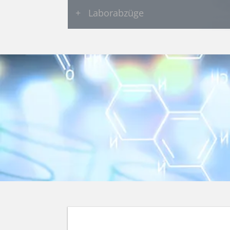
+
Laborabzüge