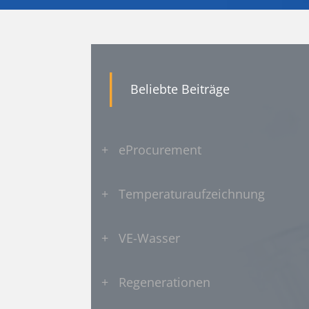
|
Beliebte Beiträge
+
eProcurement
+
Temperaturaufzeichnung
+
VE-Wasser
+
Regenerationen