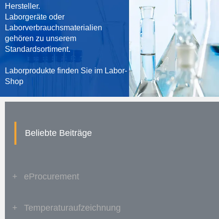
Hersteller.
Laborgeräte oder
Laborverbrauchsmaterialien
gehören zu unserem
Standardsortiment.
Laborprodukte finden Sie im
Labor-
Shop
|
Beliebte Beiträge
+
eProcurement
+
Temperaturaufzeichnung