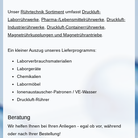
Unser
Rührtechnik Sortiment
umfasst
Druckluft-
Laborrührwerke
,
Pharma-/Lebensmittelrührwerke
,
Druckluft-
Industrierührwerke
,
Druckluft-Containerrührwerke
,
Magnetrührkupplungen und Magnetrührantriebe
.
Ein kleiner Auszug unseres Lieferprogramms:
Laborverbrauchsmaterialien
Laborgeräte
Chemikalien
Labormöbel
Ionenaustauscher-Patronen / VE-Wasser
Druckluft-Rührer
Beratung
Wir helfen Ihnen bei Ihren Anliegen - egal ob vor, während
oder nach Ihrer Bestellung!